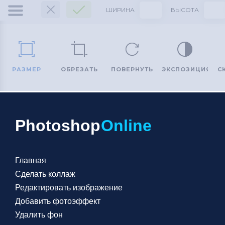
Добавить эффекты на фото онлайн
Photoshop
Online
Ваши фотографии могут стать особенными! Достаточно
применить несколько фильтров – и вы получите уникальное
изображение с интересными эффектами!
Главная
Сделать коллаж
Для этого вам не нужно устанавливать Фотошоп и
Редактировать изображение
разбираться, что к чему, читать пошаговые инструкции и
Добавить фотоэффект
пытаться повторить работу профессиональных
Удалить фон
дизайнеров. Наш онлайн редактор позволяет наложить