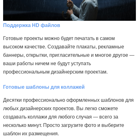
у
н
в
Поддержка HD файлов
д
и
Готовые проекты можно будет печатать в самом
с
высоком качестве. Создавайте плакаты, рекламные
л
баннеры, открытки, пригласительные и многое другое —
п
ваши работы ничем не будут уступать
м
профессиональным дизайнерским проектам.
н
п
Готовые шаблоны для коллажей
к
Десятки профессионально оформленных шаблонов для
Э
любых дизайнерских проектов. Вы легко сможете
с
создавать коллажи для любого случая — всего за
с
несколько минут. Просто загрузите фото и выберите
л
шаблон их размещения.
р