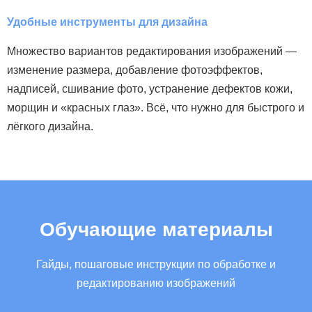
б
Удобные инструменты для дизайна
р
Ф
Множество вариантов редактирования изображений —
о
изменение размера, добавление фотоэффектов,
надписей, сшивание фото, устранение дефектов кожи,
П
морщин и «красных глаз». Всё, что нужно для быстрого и
п
лёгкого дизайна.
о
Ф
с
р
Обучающие материалы
и
Гайды, пошаговые инструкции по обработке и
и
редактированию изображений
ф
с