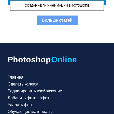
ж
СОЗДАНИЕ ГИФ-АНИМАЦИИ В ФОТОШОПЕ
д
Больше статей
O
–
Photoshop
Online
Главная
П
Сделать коллаж
п
Редактировать изображение
п
Добавить фотоэффект
н
Удалить фон
р
Обучающие материалы