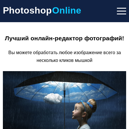
Photoshop
Online
Лучший онлайн-редактор фотографий!
Вы можете обработать любое изображение всего за
несколько кликов мышкой
Р
с
п
г
р
A
P